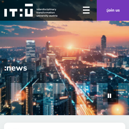
Zum Hauptinhalt springen
:join us
:news