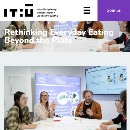
Zum Hauptinhalt springen
:join us
Rethinking Everyday Eating ​
Beyond the Plate​