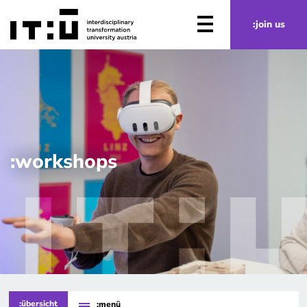
Zum Hauptinhalt springen
:join us
:workshops
:übersicht
:menü