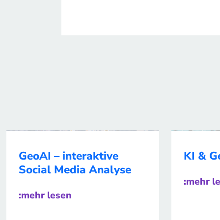
GeoAI – interaktive
KI & G
Social Media Analyse
:mehr l
:mehr lesen