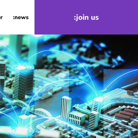
:join us
r
:news