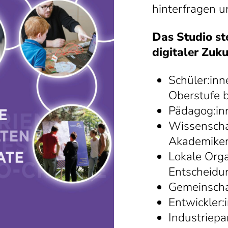
hinterfragen u
Das Studio ste
digitaler Zuk
Schüler:inn
Oberstufe b
Pädagog:in
Wissenschaf
Akademiker
Lokale Orga
Entscheidu
Gemeinscha
Entwickler:
Industriep