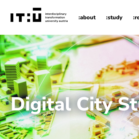
Zum Hauptinhalt springen
:about
:study
:r
home
Digital City S