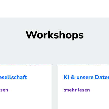
Workshops
esellschaft
KI & unsere Date
esen
:mehr lesen