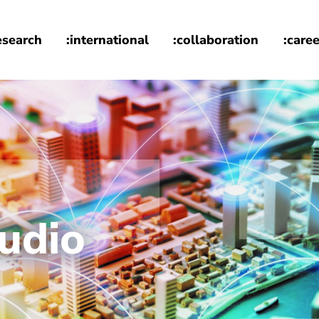
esearch
:international
:collaboration
:caree
tudio